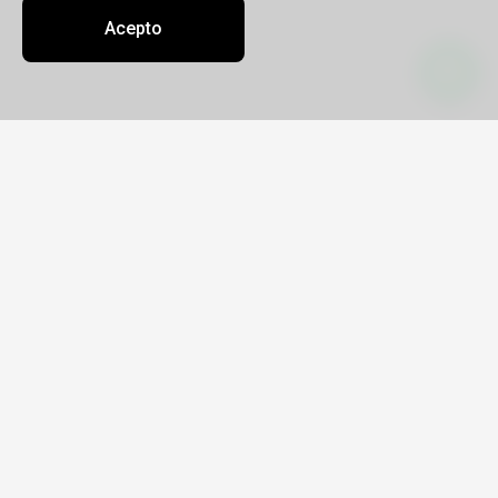
Acepto
Contacto
Sobre nosotros
Oficinas
administracion@agencianktravel.com.pe
987406863
AGENCIA DE VIAJES NK TRAVEL E.I.R.L.
RUC 20603560630
Enlaces
Términos y Condiciones de Uso
Libro de Reclamaciones
Formas de pago